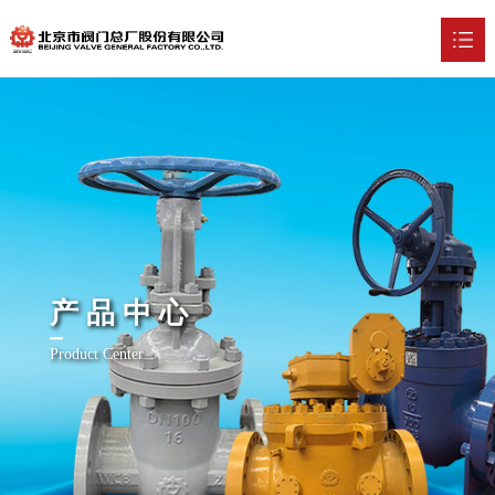
首页
关于我们

新闻中心

产品中心

产品中心
技术实力

Product Center
行业应用

招贤纳士

联系我们
