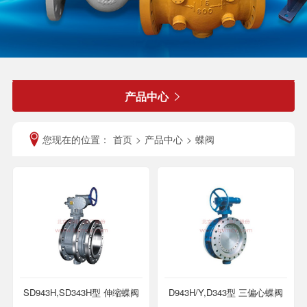
产品中心

您现在的位置：
首页
>
产品中心
>
蝶阀
SD943H,SD343H型 伸缩蝶阀
D943H/Y,D343型 三偏心蝶阀